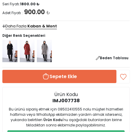
Seri Fiyatı:
1800.00
₺
900.00
₺
Adet Fiyatı :
Daha Fazla
Kaban & Mont
Diğer Renk Seçenekleri
Beden Tablosu
Sepete Ekle
Ürün Kodu
IMJ007738
Bu ürünü sipariş etmek için 08502410555 nolu müşteri hizmetleri
hattımızı veya WhatsApp ekibimizden yardım almak isterseniz,
yukarıda belirtilen
Ürün Kodu
'nu aşağıdaki butonlardan birine
tıkladıktan sonra ekibimizle paylaşabilirsiniz.