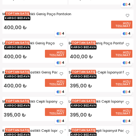
4
TOPTAN SATIŞ
Mürdüm Bel Lastikli Geniş Paça Pantolon
KARGO BEDAVA
HIZLI
TESLİMAT
400,00 ₺
4
4
TOPTAN SATIŞ
TOPTAN SATIŞ
Lacivert Bel Lastikli Geniş Paça
Bej Bel Lastikli Geniş Paça Pantolon
Pantolon
KARGO BEDAVA
KARGO BEDAVA
HIZLI
HIZLI
TESLİMAT
TESLİMAT
400,00 ₺
400,00 ₺
4
4
TOPTAN SATIŞ
TOPTAN SATIŞ
Kahverengi Bel Lastikli Geniş Paça
Siyah Bel Lastikli Cepli İspanyol Paça
Pantolon
KARGO BEDAVA
Pantolon
KARGO BEDAVA
HIZLI
HIZLI
TESLİMAT
TESLİMAT
400,00 ₺
395,00 ₺
4
4
TOPTAN SATIŞ
TOPTAN SATIŞ
Mürdüm Bel Lastikli Cepli İspanyol
Lacivert Bel Lastikli Cepli İspanyol
Paça Pantolon
KARGO BEDAVA
Paça Pantolon
KARGO BEDAVA
HIZLI
HIZLI
TESLİMAT
TESLİMAT
395,00 ₺
395,00 ₺
4
4
TOPTAN SATIŞ
TOPTAN SATIŞ
Kahverengi Bel Lastikli Cepli İspanyol
Bej Bel Lastikli Cepli İspanyol Paça
Paça Pantolon
KARGO BEDAVA
Pantolon
KARGO BEDAVA