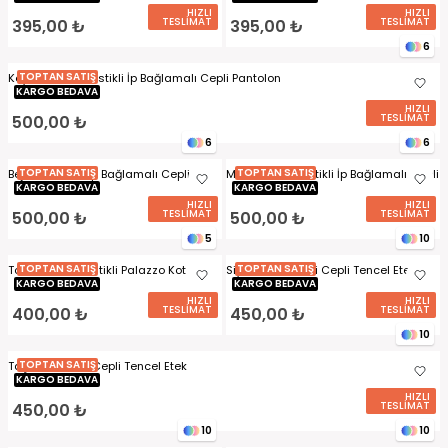
HIZLI
HIZLI
TESLİMAT
TESLİMAT
395,00 ₺
395,00 ₺
6
TOPTAN SATIŞ
Koyu Haki Bel Lastikli İp Bağlamalı Cepli Pantolon
KARGO BEDAVA
HIZLI
TESLİMAT
500,00 ₺
6
6
TOPTAN SATIŞ
TOPTAN SATIŞ
Bej Bel Lastikli İp Bağlamalı Cepli
Mürdüm Bel Lastikli İp Bağlamalı Cepli
Pantolon
KARGO BEDAVA
Pantolon
KARGO BEDAVA
HIZLI
HIZLI
TESLİMAT
TESLİMAT
500,00 ₺
500,00 ₺
5
10
TOPTAN SATIŞ
TOPTAN SATIŞ
Toz Mavi Bel Lastikli Palazzo Kot
Siyah Bel Lastikli Cepli Tencel Etek
Pantolon
KARGO BEDAVA
KARGO BEDAVA
HIZLI
HIZLI
TESLİMAT
TESLİMAT
400,00 ₺
450,00 ₺
10
TOPTAN SATIŞ
Taş Bel Lastikli Cepli Tencel Etek
KARGO BEDAVA
HIZLI
TESLİMAT
450,00 ₺
10
10